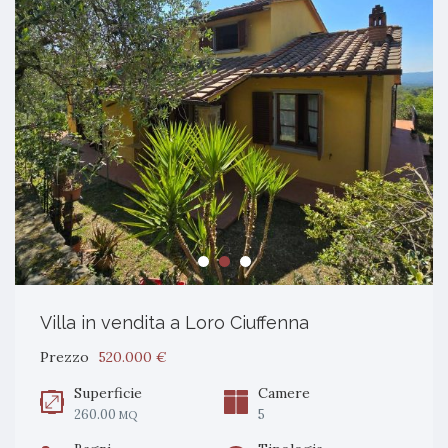
Villa in vendita a Loro Ciuffenna
Prezzo
520.000 €
Superficie
Camere
260.00
5
MQ