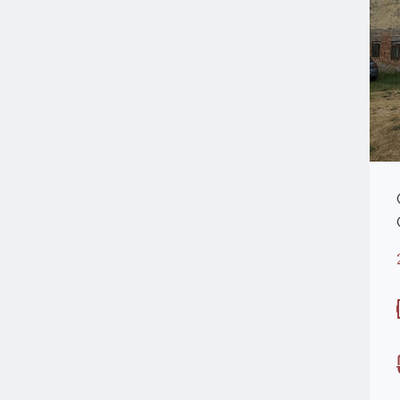
Appartamento in vendita a San
Giovanni Valdarno
180.000 €
VENDITA
Superficie
Camere
52.00
1
MQ
Bagni
1