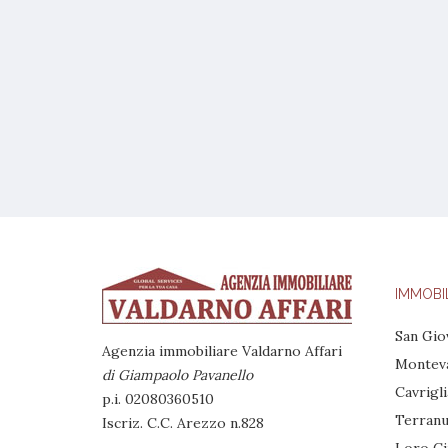
IMMOBIL
San Gio
Agenzia immobiliare Valdarno Affari
Montev
di Giampaolo Pavanello
Cavrigli
p.i. 02080360510
Terranu
Iscriz. C.C. Arezzo n.828