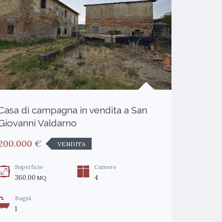
Casa di campagna in vendita a San
Fondo Ar
Giovanni Valdarno
Terranuo
200.000 €
150.000
VENDITA
Superficie
Camere
Superf
360.00
4
350.0
MQ
Bagni
Tipolo
1
0, Fon