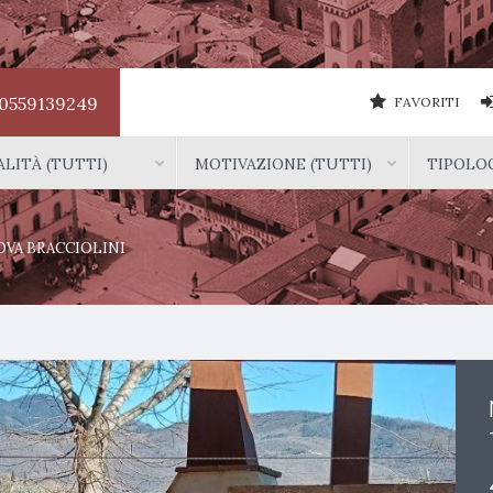
0559139249
FAVORITI
LITÀ (TUTTI)
MOTIVAZIONE (TUTTI)
TIPOLOG
OVA BRACCIOLINI