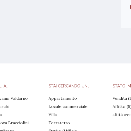
Tipologia
0, Appartamento
I A…
STAI CERCANDO UN…
STATO IM
vanni Valdarno
Appartamento
Vendita
(1
archi
Locale commerciale
Affitto
(6
a
Villa
affittove
ova Bracciolini
Terratetto