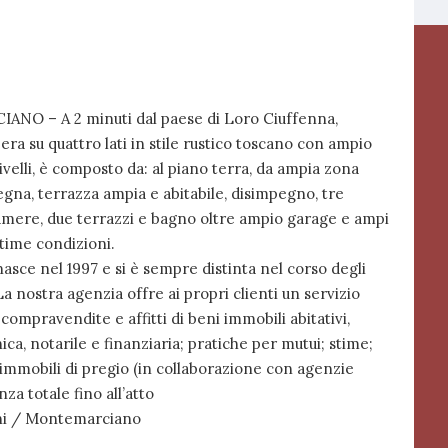
 – A 2 minuti dal paese di Loro Ciuffenna,
era su quattro lati in stile rustico toscano con ampio
ivelli, è composto da: al piano terra, da ampia zona
egna, terrazza ampia e abitabile, disimpegno, tre
camere, due terrazzi e bagno oltre ampio garage e ampi
ttime condizioni.
ce nel 1997 e si è sempre distinta nel corso degli
 La nostra agenzia offre ai propri clienti un servizio
compravendite e affitti di beni immobili abitativi,
ica, notarile e finanziaria; pratiche per mutui; stime;
immobili di pregio (in collaborazione con agenzie
za totale fino all’atto
ini / Montemarciano