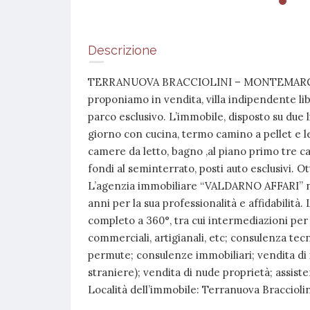
Descrizione
TERRANUOVA BRACCIOLINI – MONTEMARCIANO
proponiamo in vendita, villa indipendente lib
parco esclusivo. L’immobile, disposto su due l
giorno con cucina, termo camino a pellet e l
camere da letto, bagno ,al piano primo tre 
fondi al seminterrato, posti auto esclusivi. O
L’agenzia immobiliare “VALDARNO AFFARI” nas
anni per la sua professionalità e affidabilità.
completo a 360°, tra cui intermediazioni per 
commerciali, artigianali, etc; consulenza tecn
permute; consulenze immobiliari; vendita di 
straniere); vendita di nude proprietà; assisten
Località dell’immobile: Terranuova Bracciol