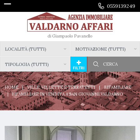
0559139249
di Giampaolo Pavanello
LOCALITÀ (TUTTI)
MOTIVAZIONE (TUTTI)
TIPOLOGIA (TUTTI)
HOME
VILLE, VILLETTE E TERRATETTI
BIFAMILIARE
BIFAMILIARE IN VENDITA A SAN GIOVANNI VALDARNO